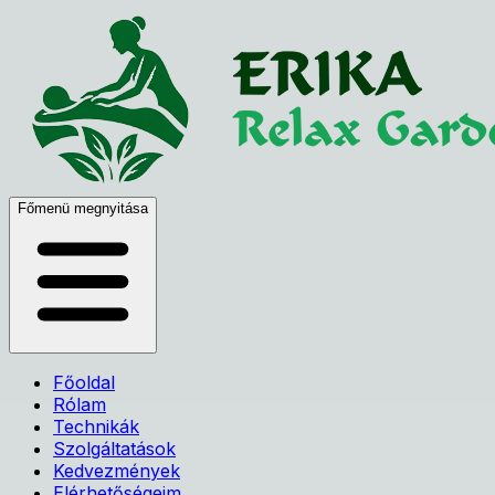
Főmenü megnyitása
Főoldal
Rólam
Technikák
Szolgáltatások
Kedvezmények
Elérhetőségeim